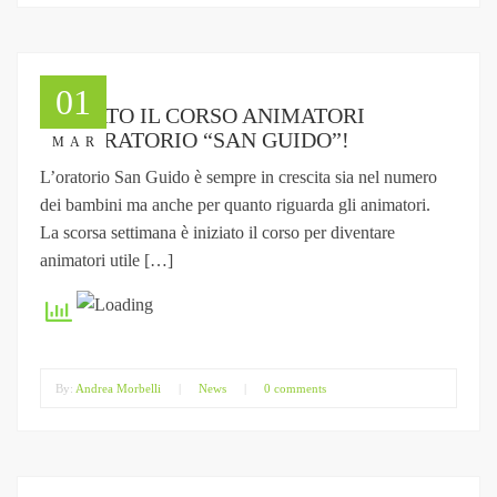
01
INIZIATO IL CORSO ANIMATORI
ALL’ORATORIO “SAN GUIDO”!
MAR
L’oratorio San Guido è sempre in crescita sia nel numero
dei bambini ma anche per quanto riguarda gli animatori.
La scorsa settimana è iniziato il corso per diventare
animatori utile […]
By:
Andrea Morbelli
|
News
|
0 comments