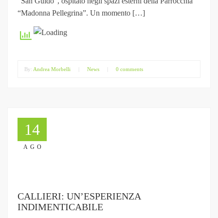
“San Guido”, ospitato negli spazi esterni della Parrocchia
“Madonna Pellegrina”. Un momento […]
By:
Andrea Morbelli
|
News
|
0 comments
14
AGO
CALLIERI: UN’ESPERIENZA
INDIMENTICABILE