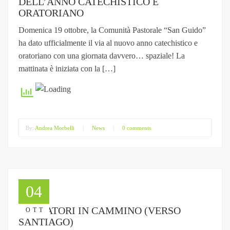
DELL’ANNO CATECHISTICO E
ORATORIANO
Domenica 19 ottobre, la Comunità Pastorale “San Guido”
ha dato ufficialmente il via al nuovo anno catechistico e
oratoriano con una giornata davvero… spaziale! La
mattinata è iniziata con la […]
By:
Andrea Morbelli
|
News
|
0 comments
04
ANIMATORI IN CAMMINO (VERSO
OTT
SANTIAGO)