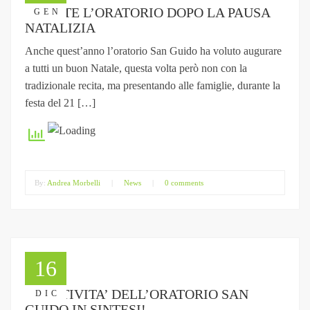
RIPARTE L’ORATORIO DOPO LA PAUSA
GEN
NATALIZIA
Anche quest’anno l’oratorio San Guido ha voluto augurare
a tutti un buon Natale, questa volta però non con la
tradizionale recita, ma presentando alle famiglie, durante la
festa del 21 […]
By:
Andrea Morbelli
|
News
|
0 comments
16
LE ATTIVITA’ DELL’ORATORIO SAN
DIC
GUIDO IN SINTESI!