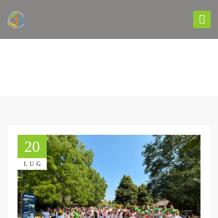
NEWS
20
LUG