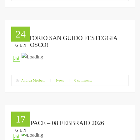
24
L’ORATORIO SAN GUIDO FESTEGGIA
DON BOSCO!
GEN
By:
Andrea Morbelli
|
News
|
0 comments
17
FESTA PACE – 08 FEBBRAIO 2026
GEN