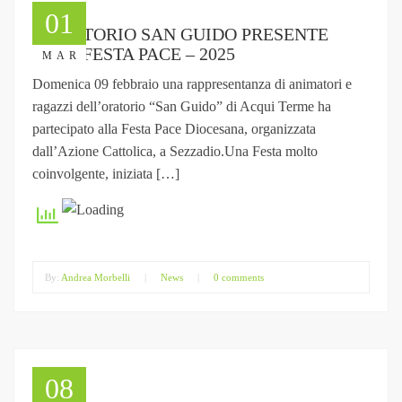
01
L’ORATORIO SAN GUIDO PRESENTE
ALLA FESTA PACE – 2025
MAR
Domenica 09 febbraio una rappresentanza di animatori e
ragazzi dell’oratorio “San Guido” di Acqui Terme ha
partecipato alla Festa Pace Diocesana, organizzata
dall’Azione Cattolica, a Sezzadio.Una Festa molto
coinvolgente, iniziata […]
By:
Andrea Morbelli
|
News
|
0 comments
08