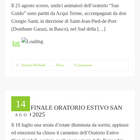
Il 25 agosto scorso, undici animatori dell’oratorio “San
Guido” sono partiti da Acqui Terme, accompagnati da don
Giorgio Santi, in direzione di Saint-Jean-Pied-de-Port
(Donibane Garazi, in Basco), nel Sud della […]
By:
Andrea Morbelli
|
News
|
0 comments
14
FESTA FINALE ORATORIO ESTIVO SAN
GUIDO 2025
AGO
Il 18 luglio una serata d’estate illuminata da sorrisi, applausi
ed emozioni ha chiuso il cammino dell’Oratorio Estivo