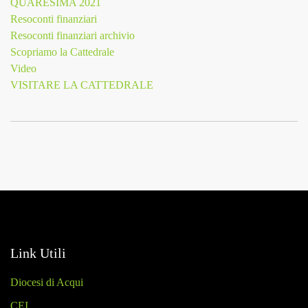
QUARESIMA 2021
Resoconti finanziari
Resoconti finanziari archivio
Scopriamo la Cattedrale
Video
VISITARE LA CATTEDRALE
Link Utili
Diocesi di Acqui
CEI