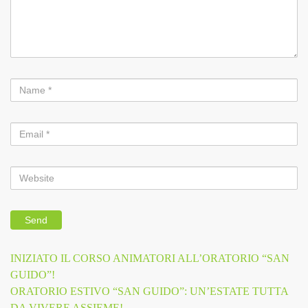
Previous
INIZIATO IL CORSO ANIMATORI ALL’ORATORIO “SAN
Navigazione
Post
GUIDO”!
Next
ORATORIO ESTIVO “SAN GUIDO”: UN’ESTATE TUTTA
articoli
Post
DA VIVERE ASSIEME!