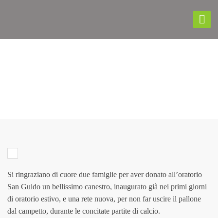
OMAGGIATI CANESTRO E
RETE PER L’ORATORIO SAN
GUIDO
Si ringraziano di cuore due famiglie per aver donato all’oratorio
San Guido un bellissimo canestro, inaugurato già nei primi giorni
di oratorio estivo, e una rete nuova, per non far uscire il pallone
dal campetto, durante le concitate partite di calcio.