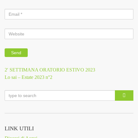
Previous
2′ SETTIMANA ORATORIO ESTIVO 2023
Navigazione
Post
Next
Lo sai – Estate 2023 n°2
Post
articoli
LINK UTILI