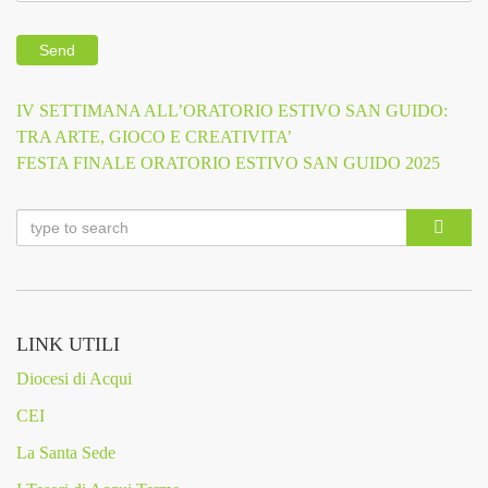
Previous
IV SETTIMANA ALL’ORATORIO ESTIVO SAN GUIDO:
Navigazione
Post
TRA ARTE, GIOCO E CREATIVITA’
Next
FESTA FINALE ORATORIO ESTIVO SAN GUIDO 2025
articoli
Post
LINK UTILI
Diocesi di Acqui
CEI
La Santa Sede