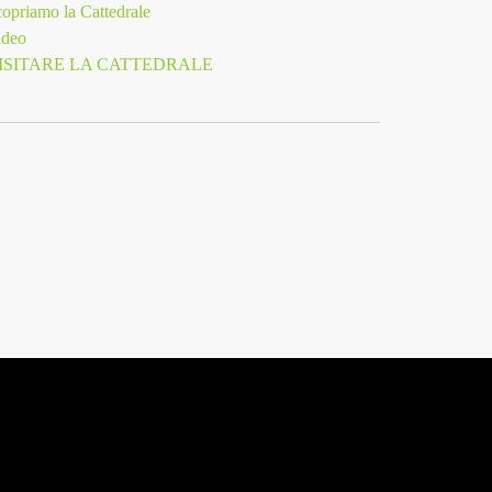
opriamo la Cattedrale
ideo
ISITARE LA CATTEDRALE