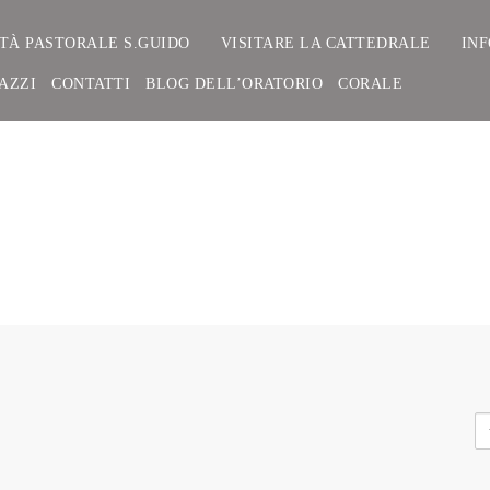
TÀ PASTORALE S.GUIDO
VISITARE LA CATTEDRALE
IN
AZZI
CONTATTI
BLOG DELL’ORATORIO
CORALE
A ALL’ORATORIO ESTI