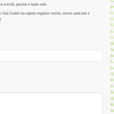
Ch
a scivoli, piscine e tanto sole.
Pe
Co
o San Guido ha saputo regalare sorrisi, nuove amicizie e
Co
!
C
Co
G
H
In
In
L
Le
N
Pa
Pa
Pe
Q
Re
Re