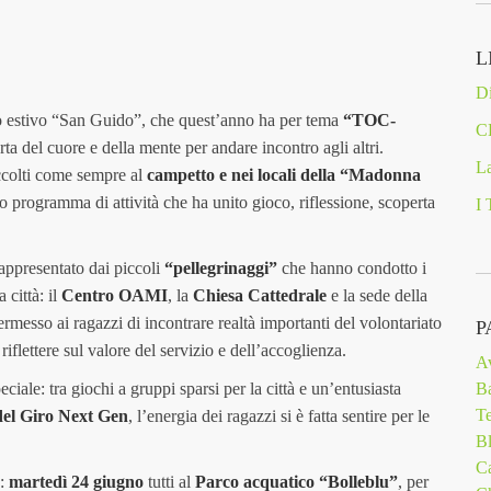
L
Di
o estivo “San Guido”, che quest’anno ha per tema
“TOC-
C
rta del cuore e della mente per andare incontro agli altri.
La
accolti come sempre al
campetto e nei locali della “Madonna
cco programma di attività che ha unito gioco, riflessione, scoperta
I 
rappresentato dai piccoli
“pellegrinaggi”
che hanno condotto i
 città: il
Centro OAMI
, la
Chiesa Cattedrale
e la sede della
messo ai ragazzi di incontrare realtà importanti del volontariato
P
riflettere sul valore del servizio e dell’accoglienza.
A
ciale: tra giochi a gruppi sparsi per la città e un’entusiasta
Ba
T
 del Giro Next Gen
, l’energia dei ragazzi si è fatta sentire per le
Bl
Ca
a:
martedì 24 giugno
tutti al
Parco acquatico “Bolleblu”
, per