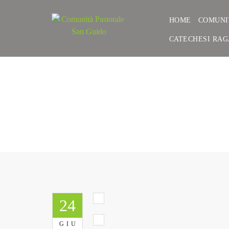
HOME
COMUNI
CATECHESI RAG
II SETTIMAN
24
GIU