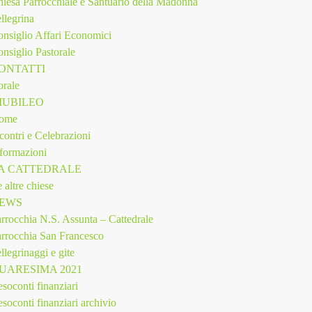
iesa Parrocchiale e Santuario della Madonna
llegrina
nsiglio Affari Economici
nsiglio Pastorale
ONTATTI
rale
IUBILEO
ome
contri e Celebrazioni
formazioni
A CATTEDRALE
 altre chiese
EWS
rrocchia N.S. Assunta – Cattedrale
rrocchia San Francesco
llegrinaggi e gite
UARESIMA 2021
soconti finanziari
soconti finanziari archivio