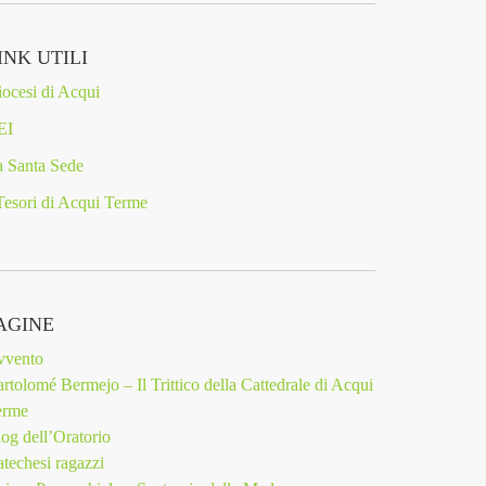
INK UTILI
ocesi di Acqui
EI
 Santa Sede
Tesori di Acqui Terme
AGINE
vvento
rtolomé Bermejo – Il Trittico della Cattedrale di Acqui
erme
og dell’Oratorio
techesi ragazzi