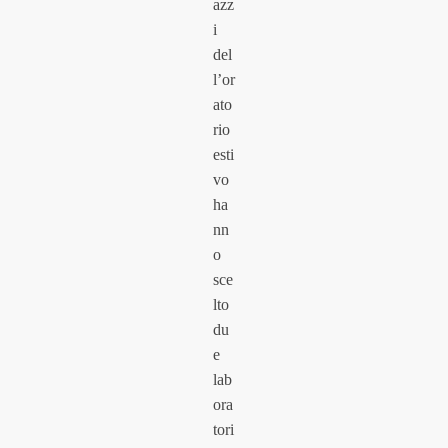
azz
i
del
l’or
ato
rio
esti
vo
ha
nn
o
sce
lto
du
e
lab
ora
tori