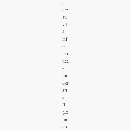
,
cre
ati
vit
à,
inf
or
ma
tica
e
fot
ogr
afi
a.
Il
gio
rno
do