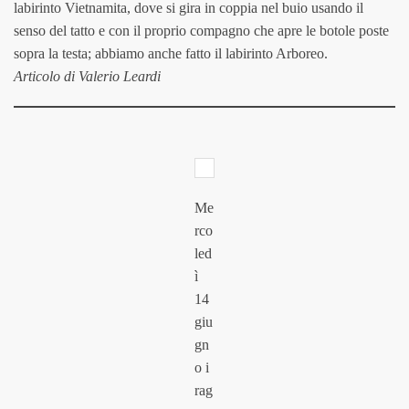
labirinto Vietnamita, dove si gira in coppia nel buio usando il
senso del tatto e con il proprio compagno che apre le botole poste
sopra la testa; abbiamo anche fatto il labirinto Arboreo.
Articolo di Valerio Leardi
Me
rco
led
ì
14
giu
gn
o i
rag