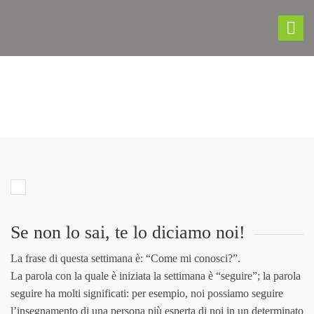
LO SAI? – N°1 ESTATE 2023
Se non lo sai, te lo diciamo noi!
La frase di questa settimana è: “Come mi conosci?”.
La parola con la quale è iniziata la settimana è “seguire”; la parola
seguire ha molti significati: per esempio, noi possiamo seguire
l’insegnamento di una persona più esperta di noi in un determinato