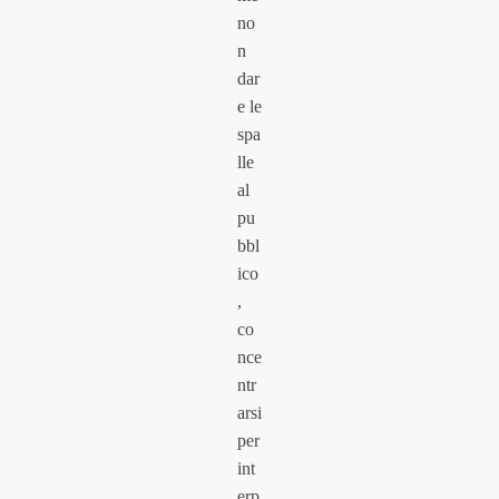
no
n
dar
e le
spa
lle
al
pu
bbl
ico
,
co
nce
ntr
arsi
per
int
erp