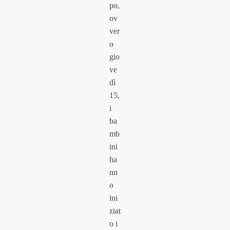
po,
ov
ver
o
gio
ve
dì
15,
i
ba
mb
ini
ha
nn
o
ini
ziat
o i