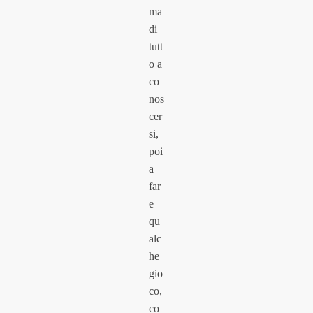
ma
di
tutt
o a
co
nos
cer
si,
poi
a
far
e
qu
alc
he
gio
co,
co