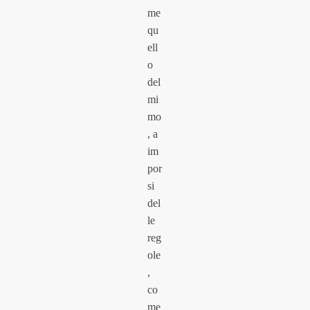
me
qu
ell
o
del
mi
mo
, a
im
por
si
del
le
reg
ole
,
co
me