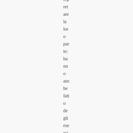
ret
are
la
lor
o
par
te;
ha
nn
o
anc
he
fatt
o
de
gli
ese
rci