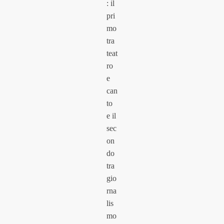
: il
pri
mo
tra
teat
ro
e
can
to
e il
sec
on
do
tra
gio
rna
lis
mo