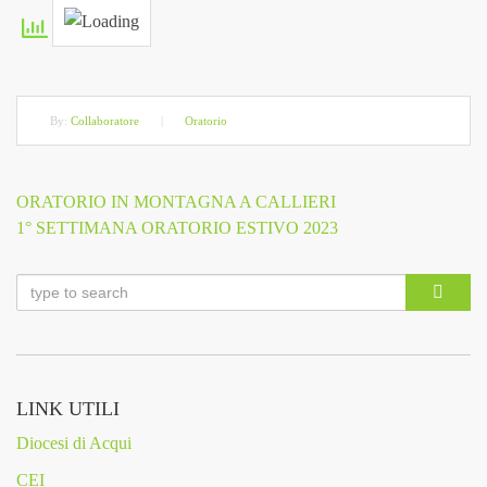
By:
Collaboratore
|
Oratorio
Previous
ORATORIO IN MONTAGNA A CALLIERI
Navigazione
Post
Next
1° SETTIMANA ORATORIO ESTIVO 2023
Post
articoli
LINK UTILI
Diocesi di Acqui
CEI