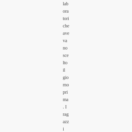
lab
ora
tori
che
ave
va
no
sce
lto
il
gio
rno
pri
ma
. I
rag
azz
i