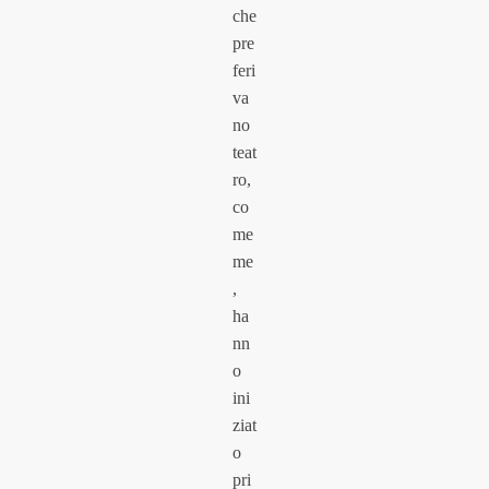
che
pre
feri
va
no
teat
ro,
co
me
me
,
ha
nn
o
ini
ziat
o
pri