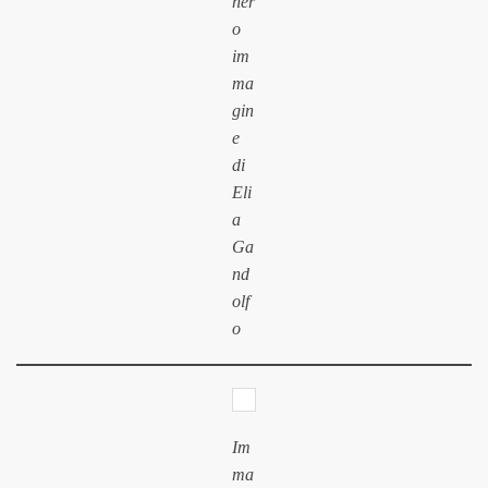
ner
o
im
ma
gin
e
di
Eli
a
Ga
nd
olf
o
Im
ma